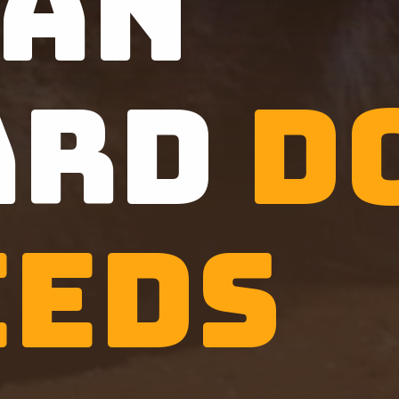
ian
ard
D
eeds