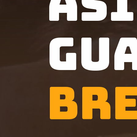
As
Gu
Br